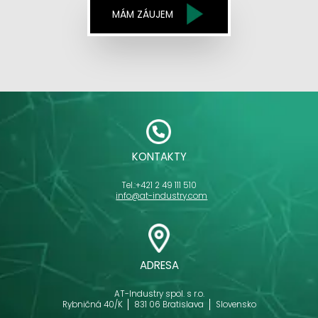
MÁM ZÁUJEM
KONTAKTY
Tel.:
+421 2 49 111 510
info@at-industry.com
ADRESA
AT-Industry spol. s r.o.
Rybničná 40/K
831 06 Bratislava
Slovensko