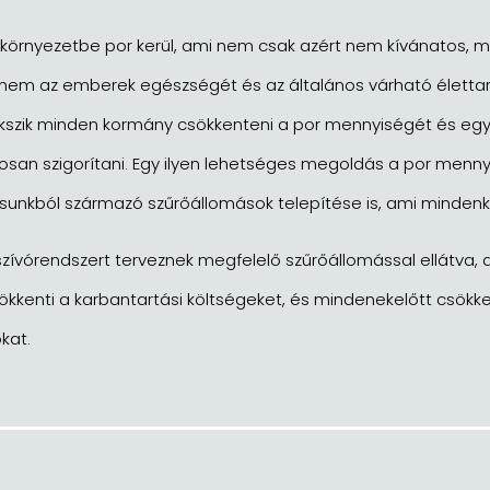
környezetbe por kerül, ami nem csak azért nem kívánatos, m
anem az emberek egészségét és az általános várható életta
igyekszik minden kormány csökkenteni a por mennyiségét és e
osan szigorítani. Egy ilyen lehetséges megoldás a por menn
sunkból származó szűrőállomások telepítése is, ami mindenk
zívórendszert terveznek megfelelő szűrőállomással ellátva, 
ökkenti a karbantartási költségeket, és mindenekelőtt csökk
kat.