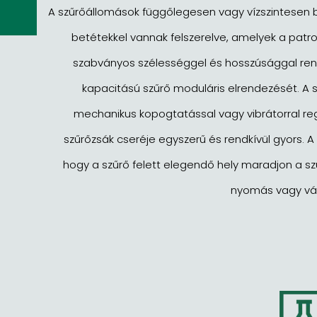
A szűrőállomások függőlegesen vagy vízszintesen b
betétekkel vannak felszerelve, amelyek a patro
szabványos szélességgel és hosszúsággal rend
kapacitású szűrő moduláris elrendezését. A 
mechanikus kopogtatással vagy vibrátorral re
szűrőzsák cseréje egyszerű és rendkívül gyors. A 
hogy a szűrő felett elegendő hely maradjon a s
nyomás vagy vá