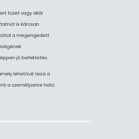
ert tüzet vagy akár
rtamot is károsan
gyúttal a megengedett
yiségének
éppen jó befektetés.
amely lehetővé teszi a
enti a személyzetre ható