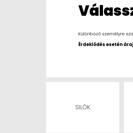
Válas
Különböző személyre szab
Érdeklődés esetén áraj
SILÓK