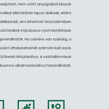
eépített, nem szőtt anyagokból készült
nokkal ellentétben lapos alakúak, eltérő
elkeznek, ami lehetővé teszi bármilyen
szűrőzsákok impulzusos nyomáslökéssel,
generálhatók. Ha cserére van szükség, a
szűrő elhelyezésénél számolni kell azzal,
zűrőbetét kihúzásához. A szűrőállomások
kuumos alkalmazásokhoz használhatók.