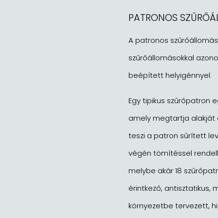
PATRONOS SZŰRŐÁ
A patronos szűrőállomáso
szűrőállomásokkal azono
beépített helyigénnyel.
Egy tipikus szűrőpatron 
amely megtartja alakját
teszi a patron sűrített le
végén tömítéssel rendelk
melybe akár 18 szűrőpatr
érintkező, antisztatiku
környezetbe tervezett, h