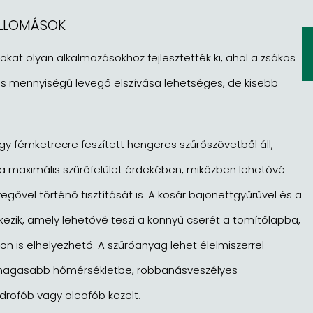
LLOMÁSOK
kat olyan alkalmazásokhoz fejlesztették ki, ahol a zsákos
s mennyiségű levegő elszívása lehetséges, de kisebb
egy fémketrecre feszített hengeres szűrőszövetből áll,
 a maximális szűrőfelület érdekében, miközben lehetővé
vegővel történő tisztítását is. A kosár bajonettgyűrűvel és a
ezik, amely lehetővé teszi a könnyű cserét a tömítőlapba,
on is elhelyezhető. A szűrőanyag lehet élelmiszerrel
s, magasabb hőmérsékletbe, robbanásveszélyes
idrofób vagy oleofób kezelt.