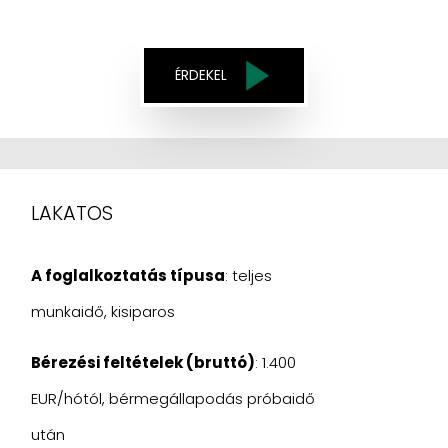
ÉRDEKEL
LAKATOS
A foglalkoztatás típusa
: teljes
munkaidő, kisiparos
Bérezési feltételek (bruttó)
: 1.400
EUR/hótól, bérmegállapodás próbaidő
után