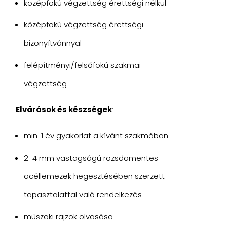
középfokú végzettség érettségi nélkül
középfokú végzettség érettségi
bizonyítvánnyal
felépítményi/felsőfokú szakmai
végzettség
Elvárások és készségek
:
min. 1 év gyakorlat a kívánt szakmában
2-4 mm vastagságú rozsdamentes
acéllemezek hegesztésében szerzett
tapasztalattal való rendelkezés
műszaki rajzok olvasása