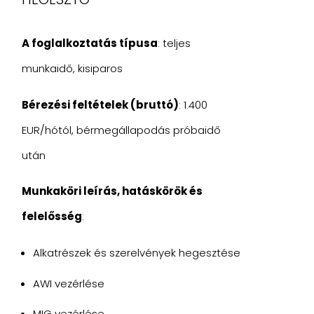
A foglalkoztatás típusa
: teljes
munkaidő, kisiparos
Bérezési feltételek (bruttó)
: 1.400
EUR/hótól, bérmegállapodás próbaidő
után
Munkaköri leírás, hatáskörök és
felelősség
:
Alkatrészek és szerelvények hegesztése
AWI vezérlése
MIG vezérlése