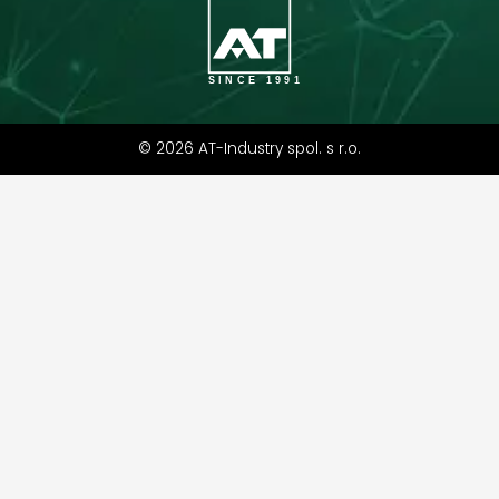
SINCE 1991
©
2026
AT-Industry spol. s r.o.