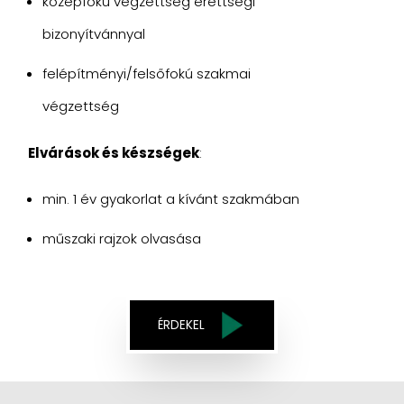
középfokú végzettség érettségi
bizonyítvánnyal
felépítményi/felsőfokú szakmai
végzettség
Elvárások és készségek
:
min. 1 év gyakorlat a kívánt szakmában
műszaki rajzok olvasása
ÉRDEKEL