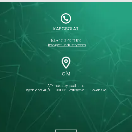
KAPCSOLAT
Tel.:
+421 2 49 111 510
info@at-industry.com
CÍM
AT-Industry spol. s r.o.
Rybničná 40/K
831 06 Bratislava
Slovensko