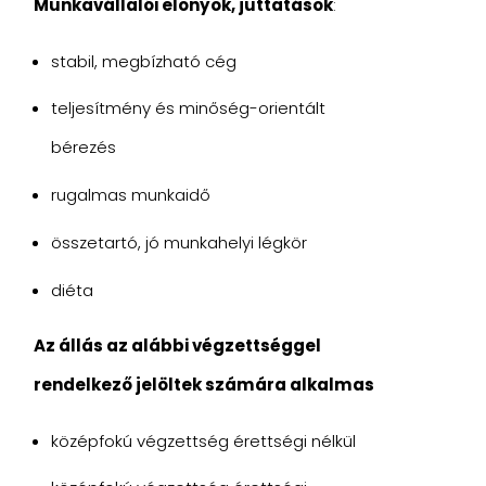
Munkavállalói előnyök, juttatások
:
stabil, megbízható cég
teljesítmény és minőség-orientált
bérezés
rugalmas munkaidő
összetartó, jó munkahelyi légkör
diéta
Az állás az alábbi végzettséggel
rendelkező jelöltek számára alkalmas
középfokú végzettség érettségi nélkül