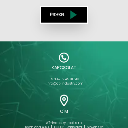
ÉRDEKEL
KAPCSOLAT
Tel.:
+421 2 49 111 510
info@at-industry.com
CÍM
AT-Industry spol. s r.o.
Rybničná 40/K
831 06 Bratislava
Slovensko