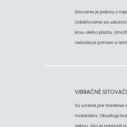
Sitovanie je jednou z na
Oddeľovanie sa uskutočň
kovu alebo plastu. Umožňu
nežiadúce prímesi a tent
VIBRAČNÉ SITOVAČ
Sú určené pre triedenie
materiálov. Obsahujú kr
sebou. Sito je napnuté 