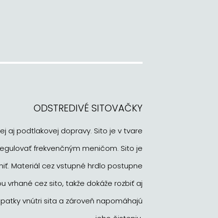
ODSTREDIVÉ SITOVAČKY
j aj podtlakovej dopravy. Sito je v tvare
regulovať frekvenčným meničom. Sito je
niť. Materiál cez vstupné hrdlo postupne
u vrhané cez sito, takže dokáže rozbiť aj
opatky vnútri sita a zároveň napomáhajú