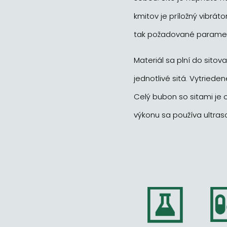
kmitov je príložný vibrát
tak požadované parametr
Materiál sa plní do sito
jednotlivé sitá. Vytried
Celý bubon so sitami je o
výkonu sa používa ultras