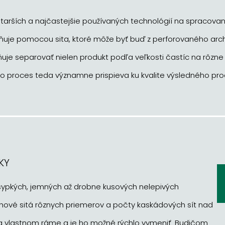
jstarších a najčastejšie používaných technológií na spracovan
uje pomocou sita, ktoré môže byť buď z perforovaného arch
je separovať nielen produkt podľa veľkosti častíc na rôzne fr
o proces teda významne prispieva ku kvalite výsledného pro
KY
 sypkých, jemných až drobne kusových nelepivých
uhové sitá rôznych priemerov a počty kaskádových sít nad
na vlastnom ráme a je ho možné rýchlo vymeniť. Budičom