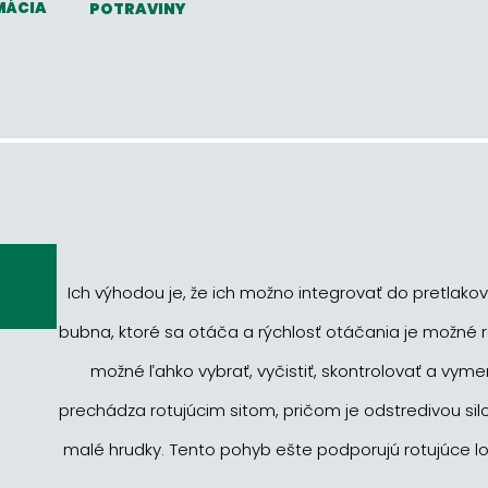
MÁCIA
POTRAVINY
Ich výhodou je, že ich možno integrovať do pretlakove
bubna, ktoré sa otáča a rýchlosť otáčania je možné 
možné ľahko vybrať, vyčistiť, skontrolovať a vyme
prechádza rotujúcim sitom, pričom je odstredivou silo
malé hrudky. Tento pohyb ešte podporujú rotujúce l