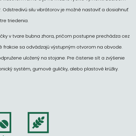
or. Odstredivú silu vibrátorov je možné nastaviť a dosiahnuť
e triedenia.
vačky v tvare bubna zhora, pričom postupne prechádza cez
ené frakcie sa odvádzajú výstupným otvorom na obvode.
dpružene uložený na stojane. Pre čistenie sít a zvýšenie
onický systém, gumové guličky, alebo plastové krúžky.