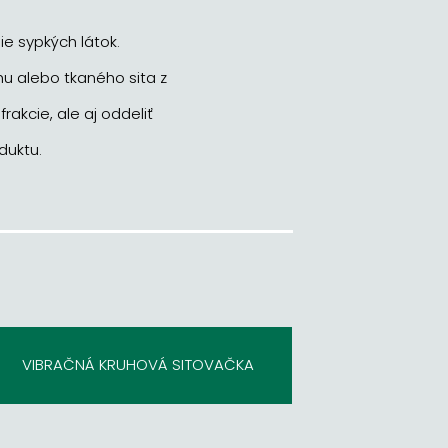
ie sypkých látok.
u alebo tkaného sita z
akcie, ale aj oddeliť
duktu.
VIBRAČNÁ KRUHOVÁ SITOVAČKA