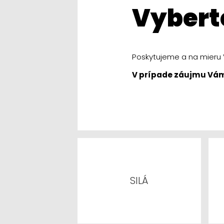
vybert
Poskytujeme a na mieru V
V prípade záujmu Vá
SILÁ