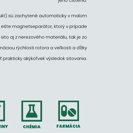
jeho čisteniu.
dukt) sú zachytené automaticky v malom
 ešte magnetseparátor, ktorý v prípade
 sito aj z nerezového materiálu, tak je zo
ciou rýchlosti rotora a veľkosti a dĺžky
ť prakticky akýkoľvek výsledok sitovania.
FARMÁCIA
INY
CHÉMIA