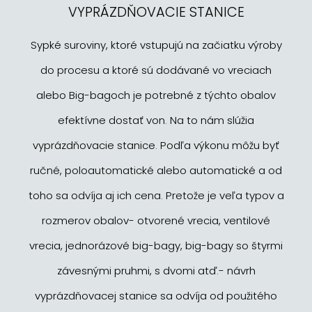
VYPRÁZDŇOVACIE STANICE
Sypké suroviny, ktoré vstupujú na začiatku výroby
do procesu a ktoré sú dodávané vo vreciach
alebo Big-bagoch je potrebné z týchto obalov
efektívne dostať von. Na to nám slúžia
vyprázdňovacie stanice. Podľa výkonu môžu byť
ručné, poloautomatické alebo automatické a od
toho sa odvíja aj ich cena. Pretože je veľa typov a
rozmerov obalov- otvorené vrecia, ventilové
vrecia, jednorázové big-bagy, big-bagy so štyrmi
závesnými pruhmi, s dvomi atď.- návrh
vyprázdňovacej stanice sa odvíja od použitého