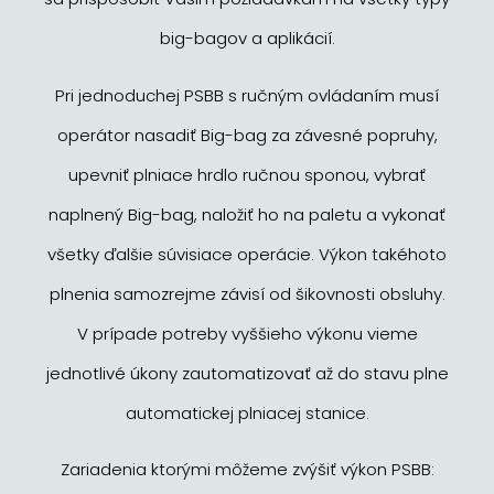
big-bagov a aplikácií.
Pri jednoduchej PSBB s ručným ovládaním musí
operátor nasadiť Big-bag za závesné popruhy,
upevniť plniace hrdlo ručnou sponou, vybrať
naplnený Big-bag, naložiť ho na paletu a vykonať
všetky ďalšie súvisiace operácie. Výkon takéhoto
plnenia samozrejme závisí od šikovnosti obsluhy.
V prípade potreby vyššieho výkonu vieme
jednotlivé úkony zautomatizovať až do stavu plne
automatickej plniacej stanice.
Zariadenia ktorými môžeme zvýšiť výkon PSBB: