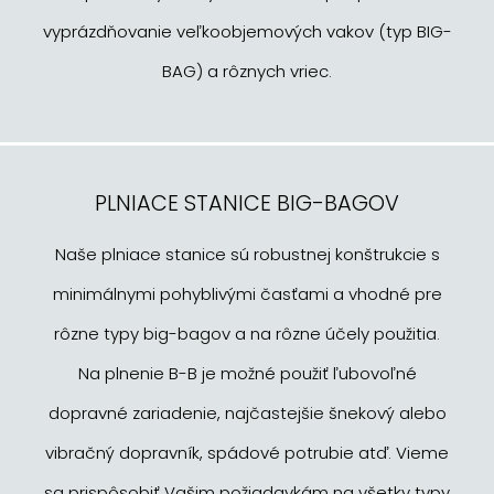
vyprázdňovanie veľkoobjemových vakov (typ BIG-
BAG) a rôznych vriec.
PLNIACE STANICE BIG-BAGOV
Naše plniace stanice sú robustnej konštrukcie s
minimálnymi pohyblivými časťami a vhodné pre
rôzne typy big-bagov a na rôzne účely použitia.
Na plnenie B-B je možné použiť ľubovoľné
dopravné zariadenie, najčastejšie šnekový alebo
vibračný dopravník, spádové potrubie atď. Vieme
sa prispôsobiť Vašim požiadavkám na všetky typy