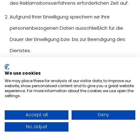
des Reklamationsverfahrens erforderlichen Zeit auf .
Aufgrund Ihrer Einwilligung speichern wir Ihre
personenbezogenen Daten ausschließlich für die
Dauer der Einwilligung bzw. bis zur Beendigung des
Dienstes.
Wir speichern Ihre personenbezogenen Daten
We use cookies
aufgrund eines berechtigten Interesses nur für die
We may place these for analysis of our visitor data, to improve our
website, show personalised content and to give you a great website
Dauer des berechtigten Interesses.
experience. For more information about the cookies we use open the
settings.
Wir werden Ihre persönlichen Daten nicht länger als
nötig aufbewahren.
Accept all
Deny
No, adjust
ARTIKEL X