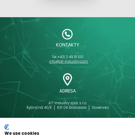
KONTAKTY
Tel.:
+421 2 49 111 510
info@at-industry.com
ADRESA
AT-Industry spol. s r.o.
Rybničná 40/K
831 06 Bratislava
Slovensko
We use cookies