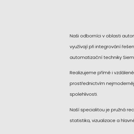
Naši odborníci v oblasti auto
využívají při integrování ře
automatizační techniky Siem
Realizujeme přímé i vzdálené
prostřednictvím nejmodernějš
spolehlivosti.
Naší specialitou je pružná r
statistika, vizualizace a hla