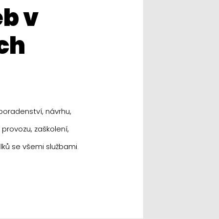
ch
oradenství, návrhu,
 provozu, zaškolení,
lků se všemi službami.