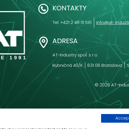
KONTAKTY
Tel.:
+421 2 49 111 510
info@at-indust
ADRESA
AT-Industry spol. s r.o.
E 1991
Rybničná 40/K
831 06 Bratislava
©
2026
AT-Indust
Accept