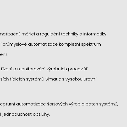
matizační, měřící a regulační techniky a informatiky
šení průmyslové automatizace kompletní spektrum
ens.
 řízení a monitorování výrobních pracovišť
ích řídicích systémů Simatic s vysokou úrovní
ecepturní automatizace šaržových výrob a batch systémů,
vně jednoduchost obsluhy.