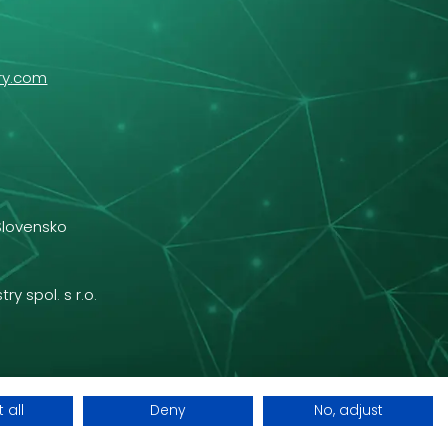
ry.com
Slovensko
ry spol. s r.o.
 all
Deny
No, adjust