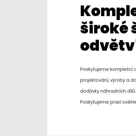
komplexní nabídka služeb v
široké
odvětv
Poskytujeme kompletní d
projektování, výroby a do
dodávky náhradních dílů 
Poskytujeme praxí ověřen