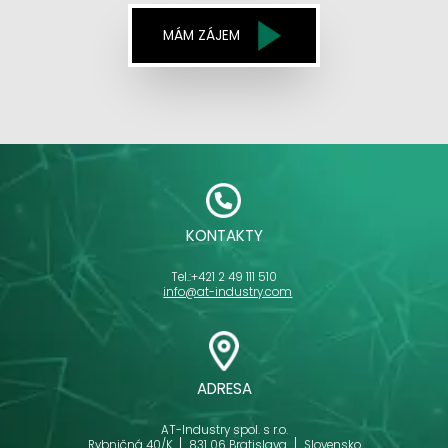
MÁM ZÁJEM
KONTAKTY
Tel.:
+421 2 49 111 510
info@at-industry.com
ADRESA
AT-Industry spol. s r.o.
Rybničná 40/K
831 06 Bratislava
Slovensko