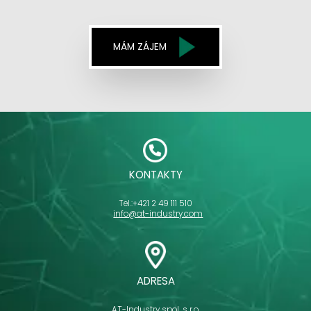
MÁM ZÁJEM
KONTAKTY
Tel.:
+421 2 49 111 510
info@at-industry.com
ADRESA
AT-Industry spol. s r.o.