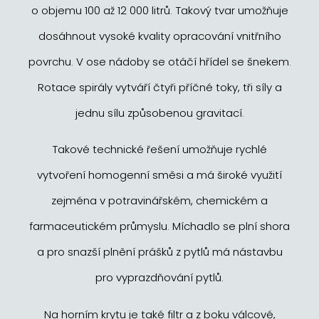
o objemu 100 až 12 000 litrů. Takový tvar umožňuje
dosáhnout vysoké kvality opracování vnitřního
povrchu. V ose nádoby se otáčí hřídel se šnekem.
Rotace spirály vytváří čtyři příčné toky, tři síly a
jednu sílu způsobenou gravitací.
Takové technické řešení umožňuje rychlé
vytvoření homogenní směsi a má široké využití
zejména v potravinářském, chemickém a
farmaceutickém průmyslu. Míchadlo se plní shora
a pro snazší plnění prášků z pytlů má nástavbu
pro vyprazdňování pytlů.
Na horním krytu je také filtr a z boku válcové,