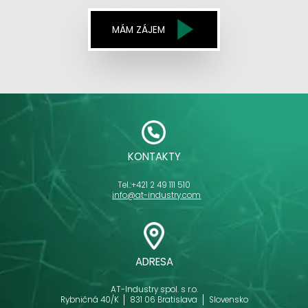
MÁM ZÁJEM
KONTAKTY
Tel.:
+421 2 49 111 510
info@at-industry.com
ADRESA
AT-Industry spol. s r.o.
Rybničná 40/K
831 06 Bratislava
Slovensko